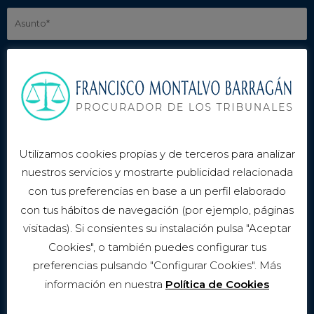
P
o
r
f
a
v
o
r
,
Utilizamos cookies propias y de terceros para analizar
d
nuestros servicios y mostrarte publicidad relacionada
e
con tus preferencias en base a un perfil elaborado
j
con tus hábitos de navegación (por ejemplo, páginas
a
visitadas). Si consientes su instalación pulsa "Aceptar
e
Cookies", o también puedes configurar tus
s
preferencias pulsando "Configurar Cookies". Más
He leído y acepto la
política de privacidad
.
t
información en nuestra
Política de Cookies
e
Responsable:
FRANCISCO MONTALVO BARRAGÁN.
Finalidad:
Atender
c
solicitudes de información. Contratación de productos y/o servicios e inscripción a