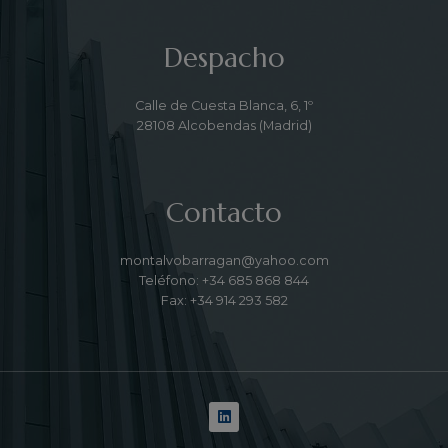
Despacho
Calle de Cuesta Blanca, 6, 1º
28108 Alcobendas (Madrid)
Contacto
montalvobarragan@yahoo.com
Teléfono: +34 685 868 844
Fax: +34 914 293 582
L
i
n